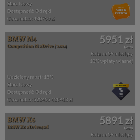
Stan: Nowy
Dostępność: Od ręki
Cena netto: 430700 zł
BMW M4
5951 zł
Competition M xDrive / 2024
Netto
Rata na 59 miesięcy
10% wpłaty własnej
Udzielony rabat: 18%
Stan: Nowy
Dostępność: Od ręki
Cena netto:
522455
428413 zł
BMW X6
5891 zł
BMW X6 xDrive40d
Netto
Rata na 59 miesięcy