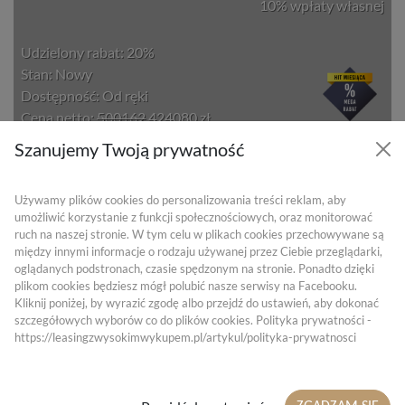
10% wpłaty własnej
Udzielony rabat: 20%
Stan: Nowy
Dostępność: Od ręki
Cena netto:
500162
424080 zł
Szanujemy Twoją prywatność
BMW X7 xDrive40d
5699 zł
Pakiet sportowy M 2025
Używamy plików cookies do personalizowania treści reklam, aby
Netto
umożliwić korzystanie z funkcji społecznościowych, oraz monitorować
Rata na 59 miesięcy
ruch na naszej stronie. W tym celu w plikach cookies przechowywane są
10% wpłaty własnej
między innymi informacje o rodzaju używanej przez Ciebie przeglądarki,
oglądanych podstronach, czasie spędzonym na stronie. Ponadto dzięki
plikom cookies będziesz mógł polubić nasze serwisy na Facebooku.
Kliknij poniżej, by wyrazić zgodę albo przejdź do ustawień, aby dokonać
Stan: Nowy
szczegółowych wyborów co do plików cookies. Polityka prywatności -
Dostępność: Od ręki
https://leasingzwysokimwykupem.pl/artykul/polityka-prywatnosci
Cena netto: 423600 zł