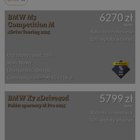
BMW
BMW M3
6270 zł
Competition M
Netto
xDrive Touring 2025
Rata na 59 miesięcy
10% wpłaty własnej
Udzielony rabat: 16%
Stan: Nowy
Dostępność: Od ręki
Cena netto:
537400
451416 zł
BMW X7 xDrive40d
5799 zł
Pakiet sportowy M Pro 2025
Netto
Rata na 59 miesięcy
10% wpłaty własnej