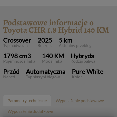
Podstawowe informacje o
Toyota CHR 1.8 Hybrid 140 KM
Crossover
2025
5 km
Typ nadwozia
Rocznik
Aktualny przebieg
1798 cm3
140 KM
Hybryda
Pojemność silnika
Moc silnika
Rodzaj paliwa
Przód
Automatyczna
Pure White
Napęd
Typ skrzyni biegów
Kolor
Parametry techniczne
Wyposażenie podstawowe
Wyposażenie dodatkowe