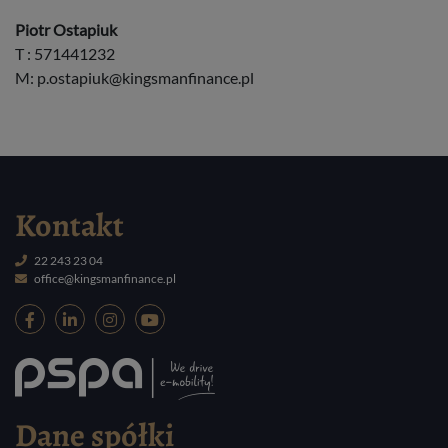
Piotr Ostapiuk
T : 571441232
M:
p.ostapiuk@kingsmanfinance.pl
Kontakt
22 243 23 04
office@kingsmanfinance.pl
Dane spółki