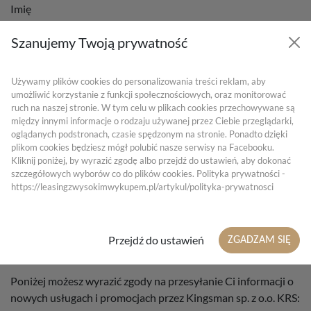
Imię
Szanujemy Twoją prywatność
Nazwisko
Używamy plików cookies do personalizowania treści reklam, aby
umożliwić korzystanie z funkcji społecznościowych, oraz monitorować
ruch na naszej stronie. W tym celu w plikach cookies przechowywane są
między innymi informacje o rodzaju używanej przez Ciebie przeglądarki,
oglądanych podstronach, czasie spędzonym na stronie. Ponadto dzięki
Adres e-mail
plikom cookies będziesz mógł polubić nasze serwisy na Facebooku.
Kliknij poniżej, by wyrazić zgodę albo przejdź do ustawień, aby dokonać
szczegółowych wyborów co do plików cookies. Polityka prywatności -
https://leasingzwysokimwykupem.pl/artykul/polityka-prywatnosci
Telefon
Przejdź do ustawień
ZGADZAM SIĘ
Poniżej możesz wyrazić zgody na przesyłanie Ci informacji o
nowych usługach i promocjach przez Kingsman sp. z o.o. KRS: