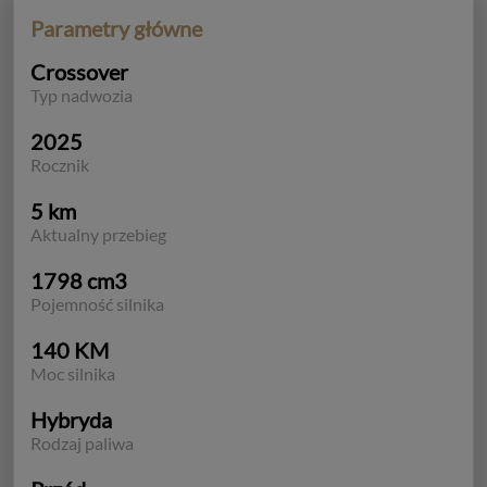
Parametry główne
Crossover
Typ nadwozia
2025
Rocznik
5 km
Aktualny przebieg
1798 cm3
Pojemność silnika
140 KM
Moc silnika
Hybryda
Rodzaj paliwa