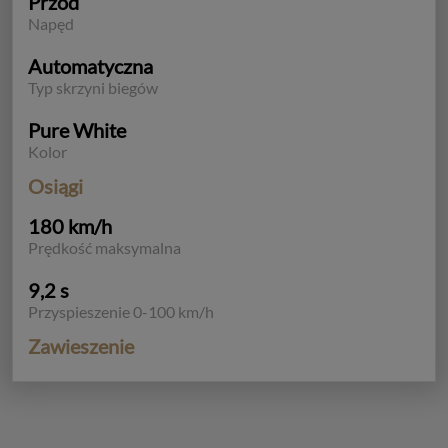
Przód
Napęd
Automatyczna
Typ skrzyni biegów
Pure White
Kolor
Osiągi
180 km/h
Prędkość maksymalna
9,2 s
Przyspieszenie 0-100 km/h
Zawieszenie