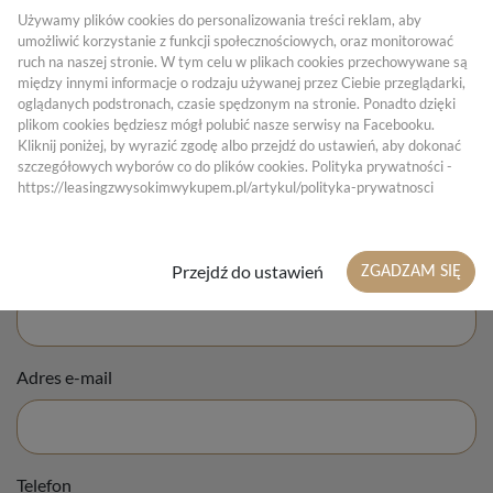
Używamy plików cookies do personalizowania treści reklam, aby
umożliwić korzystanie z funkcji społecznościowych, oraz monitorować
Zamów kontakt (leasing)
ruch na naszej stronie. W tym celu w plikach cookies przechowywane są
między innymi informacje o rodzaju używanej przez Ciebie przeglądarki,
oglądanych podstronach, czasie spędzonym na stronie. Ponadto dzięki
plikom cookies będziesz mógł polubić nasze serwisy na Facebooku.
Kliknij poniżej, by wyrazić zgodę albo przejdź do ustawień, aby dokonać
Imię
szczegółowych wyborów co do plików cookies. Polityka prywatności -
https://leasingzwysokimwykupem.pl/artykul/polityka-prywatnosci
Nazwisko
Przejdź do ustawień
ZGADZAM SIĘ
Adres e-mail
Telefon