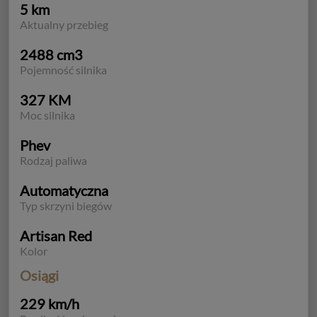
5 km
Aktualny przebieg
2488 cm3
Pojemność silnika
327 KM
Moc silnika
Phev
Rodzaj paliwa
Automatyczna
Typ skrzyni biegów
Artisan Red
Kolor
Osiągi
229 km/h