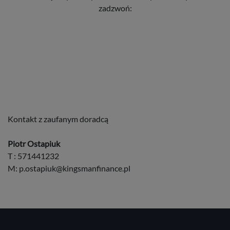
zadzwoń:
Kontakt z zaufanym doradcą
Piotr Ostapiuk
T : 571441232
M:
p.ostapiuk@kingsmanfinance.pl