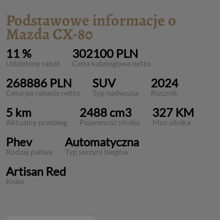
Podstawowe informacje o
Mazda CX-80
11 %
302100 PLN
Udzielony rabat
Cena katalogowa netto
268886 PLN
SUV
2024
Cena po rabacie netto
Typ nadwozia
Rocznik
5 km
2488 cm3
327 KM
Aktualny przebieg
Pojemność silnika
Moc silnika
Phev
Automatyczna
Rodzaj paliwa
Typ skrzyni biegów
Artisan Red
Kolor