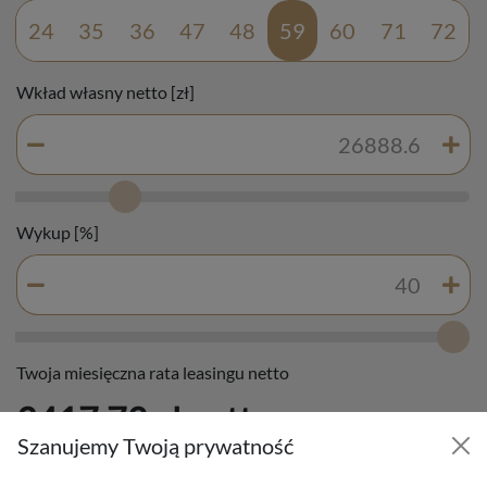
24
35
36
47
48
59
60
71
72
Wkład własny netto [zł]
Wykup [%]
Twoja miesięczna rata leasingu netto
3417.72 zł netto
Szanujemy Twoją prywatność
WNIOSKUJ ONLINE