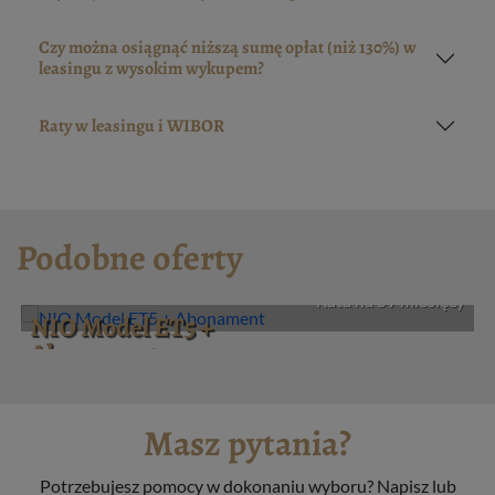
Czy można osiągnąć niższą sumę opłat (niż 130%) w
leasingu z wysokim wykupem?
Raty w leasingu i WIBOR
Podobne oferty
3740 zł
Netto
Rata na 59 miesięcy
NIO Model ET5 +
Abonament
Masz pytania?
Potrzebujesz pomocy w dokonaniu wyboru? Napisz lub