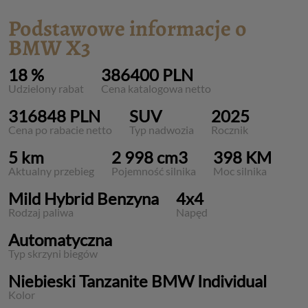
Podstawowe informacje o
BMW X3
18 %
386400 PLN
Udzielony rabat
Cena katalogowa netto
316848 PLN
SUV
2025
Cena po rabacie netto
Typ nadwozia
Rocznik
5 km
2 998 cm3
398 KM
Aktualny przebieg
Pojemność silnika
Moc silnika
Mild Hybrid Benzyna
4x4
Rodzaj paliwa
Napęd
Automatyczna
Typ skrzyni biegów
Niebieski Tanzanite BMW Individual
Kolor