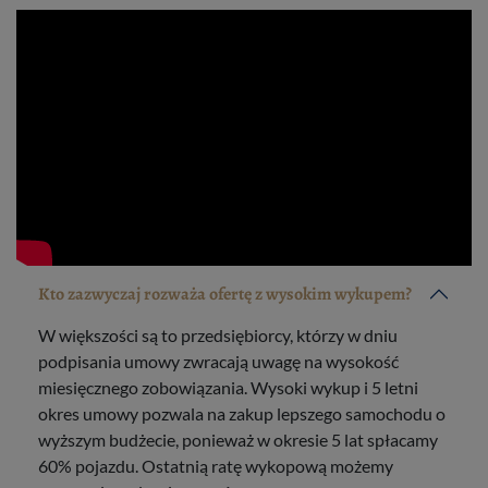
Kto zazwyczaj rozważa ofertę z wysokim wykupem?
W większości są to przedsiębiorcy, którzy w dniu
podpisania umowy zwracają uwagę na wysokość
miesięcznego zobowiązania. Wysoki wykup i 5 letni
okres umowy pozwala na zakup lepszego samochodu o
wyższym budżecie, ponieważ w okresie 5 lat spłacamy
60% pojazdu. Ostatnią ratę wykopową możemy