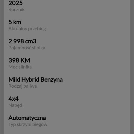
2025
Rocznik
5 km
Aktualny przebieg
2 998 cm3
Pojemność silnika
398 KM
Moc silnika
Mild Hybrid Benzyna
Rodzaj paliwa
4x4
Napęd
Automatyczna
Typ skrzyni biegów