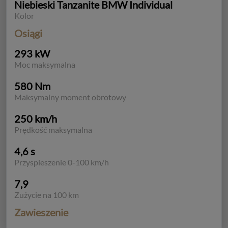
Niebieski Tanzanite BMW Individual
Kolor
Osiągi
293 kW
Moc maksymalna
580 Nm
Maksymalny moment obrotowy
250 km/h
Prędkość maksymalna
4,6 s
Przyspieszenie 0-100 km/h
7,9
Zużycie na 100 km
Zawieszenie