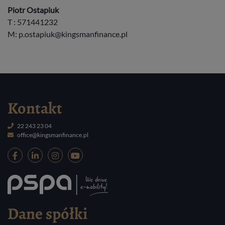
Piotr Ostapiuk
T : 571441232
M:
p.ostapiuk@kingsmanfinance.pl
Kontakt
22 243 23 04
office@kingsmanfinance.pl
Dane spółki