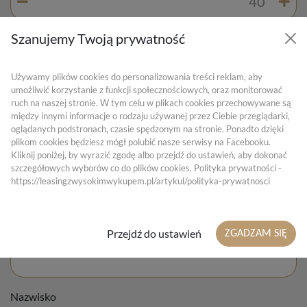
Szanujemy Twoją prywatność
Twoja miesięczna rata leasingu netto
Używamy plików cookies do personalizowania treści reklam, aby
4027.35 zł netto
umożliwić korzystanie z funkcji społecznościowych, oraz monitorować
ruch na naszej stronie. W tym celu w plikach cookies przechowywane są
między innymi informacje o rodzaju używanej przez Ciebie przeglądarki,
WNIOSKUJ ONLINE
oglądanych podstronach, czasie spędzonym na stronie. Ponadto dzięki
plikom cookies będziesz mógł polubić nasze serwisy na Facebooku.
Kliknij poniżej, by wyrazić zgodę albo przejdź do ustawień, aby dokonać
Zamów kontakt (leasing)
szczegółowych wyborów co do plików cookies. Polityka prywatności -
https://leasingzwysokimwykupem.pl/artykul/polityka-prywatnosci
Imię
Przejdź do ustawień
ZGADZAM SIĘ
Nazwisko