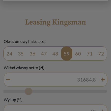
Leasing Kingsman
Okres umowy [miesiące]
24
35
36
47
48
59
60
71
72
Wkład własny netto [zł]
Wykup [%]