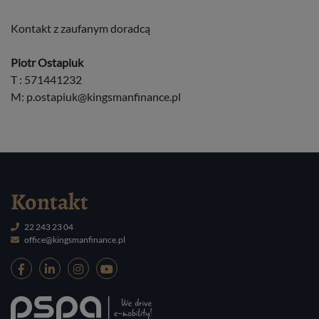
Kontakt z zaufanym doradcą
Piotr Ostapiuk
T : 571441232
M:
p.ostapiuk@kingsmanfinance.pl
Kontakt
22 243 23 04
office@kingsmanfinance.pl