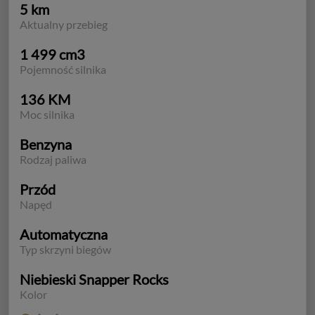
5 km
Aktualny przebieg
1 499 cm3
Pojemność silnika
136 KM
Moc silnika
Benzyna
Rodzaj paliwa
Przód
Napęd
Automatyczna
Typ skrzyni biegów
Niebieski Snapper Rocks
Kolor