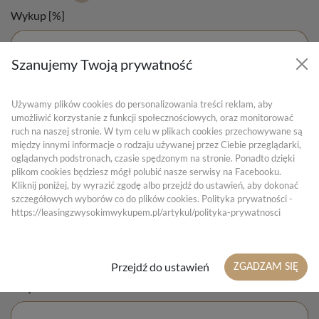
Wykup [%]
Szanujemy Twoją prywatność
Używamy plików cookies do personalizowania treści reklam, aby
Twoja miesięczna rata leasingu netto
umożliwić korzystanie z funkcji społecznościowych, oraz monitorować
1780.96 zł netto
ruch na naszej stronie. W tym celu w plikach cookies przechowywane są
między innymi informacje o rodzaju używanej przez Ciebie przeglądarki,
oglądanych podstronach, czasie spędzonym na stronie. Ponadto dzięki
plikom cookies będziesz mógł polubić nasze serwisy na Facebooku.
WNIOSKUJ ONLINE
Kliknij poniżej, by wyrazić zgodę albo przejdź do ustawień, aby dokonać
szczegółowych wyborów co do plików cookies. Polityka prywatności -
https://leasingzwysokimwykupem.pl/artykul/polityka-prywatnosci
Zamów kontakt (leasing)
Przejdź do ustawień
ZGADZAM SIĘ
Imię