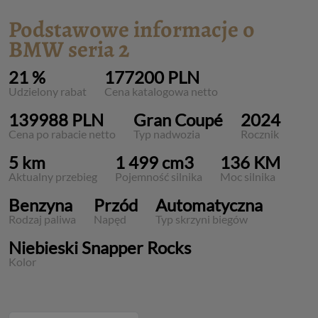
Podstawowe informacje o
BMW seria 2
21 %
177200 PLN
Udzielony rabat
Cena katalogowa netto
139988 PLN
Gran Coupé
2024
Cena po rabacie netto
Typ nadwozia
Rocznik
5 km
1 499 cm3
136 KM
Aktualny przebieg
Pojemność silnika
Moc silnika
Benzyna
Przód
Automatyczna
Rodzaj paliwa
Napęd
Typ skrzyni biegów
Niebieski Snapper Rocks
Kolor