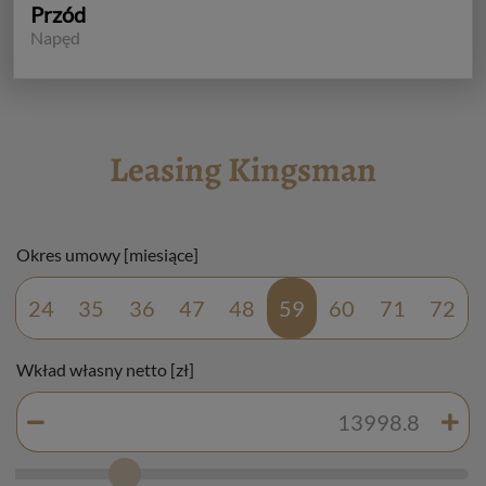
Przód
Napęd
Leasing Kingsman
Okres umowy [miesiące]
24
35
36
47
48
59
60
71
72
Wkład własny netto [zł]